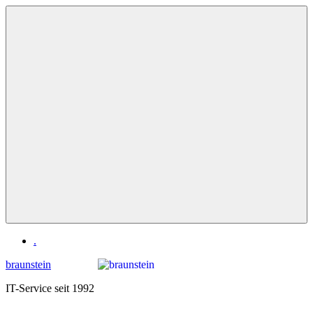
Zum
Inhalt
springen
Menü
.
braunstein
IT-Service seit 1992