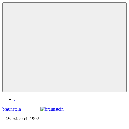
Zum
Inhalt
springen
Menü
.
braunstein
IT-Service seit 1992